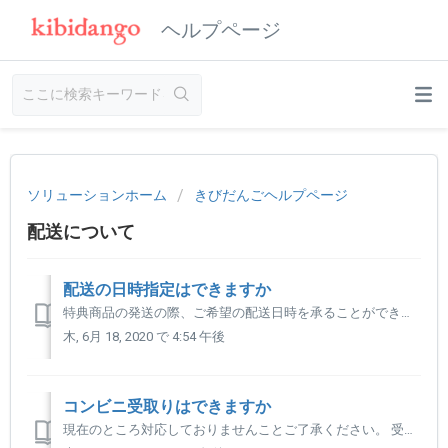
ヘルプページ
ソリューションホーム
きびだんごヘルプページ
配送について
配送の日時指定はできますか
特典商品の発送の際、ご希望の配送日時を承ることができません。 下記のとおり、対応につきましてプロジェクトタイプにより多少異なります。 【きびたん（きびだんご海外面白商品探索部）プロジェクト】の場合 メーカーから出荷され日本到着後、きびだんご提携先倉庫へ入庫し発送されます。 発送準備ができましたら、...
木, 6月 18, 2020 で 4:54 午後
コンビニ受取りはできますか
現在のところ対応しておりませんことご了承ください。 受取りが可能なご自宅や勤務先などのご住所の登録をお願いいたします。