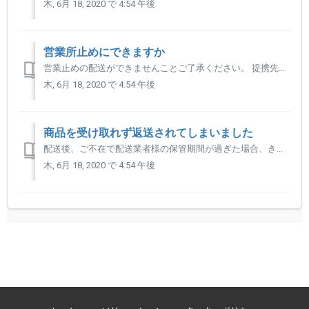
木, 6月 18, 2020 で 4:54 午後
営業所止めにできますか
営業止めの配送ができませんことご了承ください。 提携先倉庫からの発送となり、状況に応じて配送業者が異なるため対応できません。 恐れ入りますが、出荷通知メールが届きましたらメールに記載されております 配送業者様へ営業所止めが可能か、お問い合わせくださいますようお願いいたします。
木, 6月 18, 2020 で 4:54 午後
商品を受け取れず返送されてしまいました
配送後、ご不在で配送業者様の保管期間が過ぎた場合、きびだんご提携先倉庫へ返送されます。 不在票から保管状況をご確認いただき、返送されている場合はきびだんご事務局までお問い合わせください。 ※再配達となるため送料のご負担をお願いしております。詳細はこちらからご案内いたします。 ※ご支援履歴の確認ができ...
木, 6月 18, 2020 で 4:54 午後