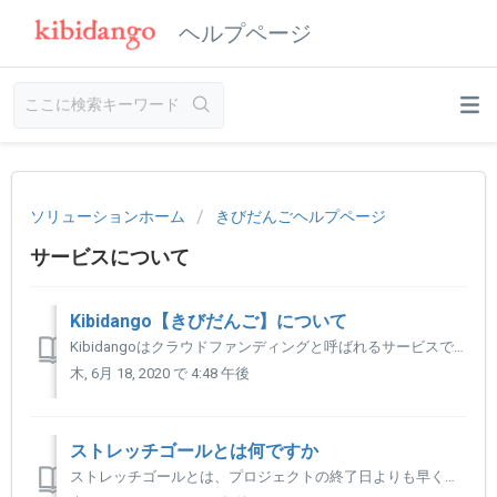
ヘルプページ
ソリューションホーム
きびだんごヘルプページ
サービスについて
Kibidango【きびだんご】について
Kibidangoはクラウドファンディングと呼ばれるサービスで、「実現したいこと」 （ものづくり、量産商品化、企画の開催など）を目指す事業主やクリエイターを、 一般の方々が資金面でサポートする仕組みです。 サポーターからの支援額が目標金額に達するとプロジェクトが成立し、 プロジェクトオーナーから特典とし...
木, 6月 18, 2020 で 4:48 午後
ストレッチゴールとは何ですか
ストレッチゴールとは、プロジェクトの終了日よりも早く目標金額を達成できた際に設定される、 新たな目標です。 ストレッチゴールは、プロジェクトオーナーによって設定され、プロジェクトによっては 設定されないケースもあります。 ストレッチゴールとして掲げた金額が集まると、プロジェクトを通じて実現できることがさ...