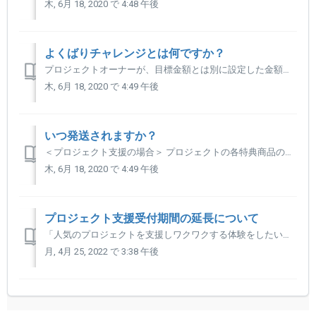
木, 6月 18, 2020 で 4:48 午後
よくばりチャレンジとは何ですか？
プロジェクトオーナーが、目標金額とは別に設定した金額（「よくばり金額」）を集めると、 支援者の支援金額が安くなる仕組みです。 クラウドファンディングでは、プロジェクトオーナーが目標金額達成後に「ストレッチゴール」と呼ばれる "第二のゴール"となる金額を宣言し、達成すれば、製品の...
木, 6月 18, 2020 で 4:49 午後
いつ発送されますか？
＜プロジェクト支援の場合＞ プロジェクトの各特典商品のご案内箇所に、お届け時期の記載がございますのでご参照ください。 ※特典商品のご案内箇所の「もっと見る」をクリックするとお届け時期のご確認ができます。 ＜ショッピング注文の場合＞ 商品ページにお届け時期のご案内がございますのでご参照ください。
木, 6月 18, 2020 で 4:49 午後
プロジェクト支援受付期間の延長について
「人気のプロジェクトを支援しワクワクする体験をしたいと思ったら、プロジェクトがすでに終了してしまい、支援することができなかった」という経験、ありませんか？ Kibidangoでは、人気を集めたプロジェクトに限り、先に支援されたサポーターの方々に不利益が生じないことを前提として、支援受付期間を延長すること...
月, 4月 25, 2022 で 3:38 午後